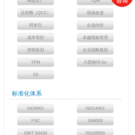
精益生产
TQM
品管圈（QCC）
现场改进
阿米巴
企业内控
成本管控
卓越绩效管理
营销策划
企业战略规划
TPM
六西格玛 6σ
5S
标准化体系
ISO9001
ISO14001
FSC
SA8000
GB/T 50430
ISO28000