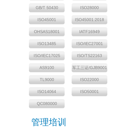
GB/T 50430
ISO28000
ISO45001
ISO45001:2018
OHSAS18001
IATF16949
ISO13485
ISO/IEC27001
ISO/IEC17025
ISO/TS22163
AS9100
军工三证/GJB9001
TL9000
ISO22000
ISO14064
ISO50001
QC080000
管理培训