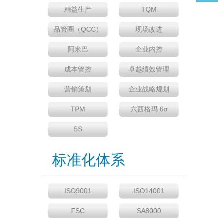
精益生产
TQM
品管圈（QCC）
现场改进
阿米巴
企业内控
成本管控
卓越绩效管理
营销策划
企业战略规划
TPM
六西格玛 6σ
5S
标准化体系
ISO9001
ISO14001
FSC
SA8000