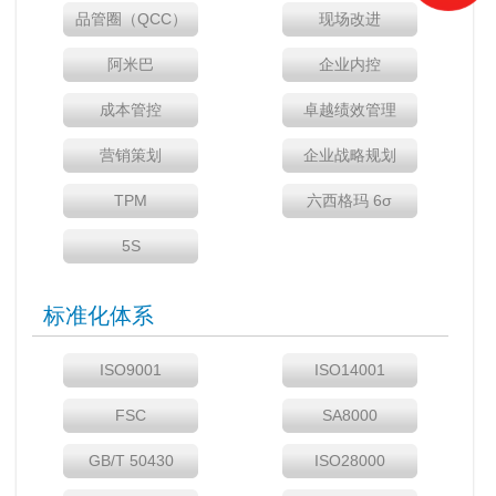
品管圈（QCC）
现场改进
阿米巴
企业内控
成本管控
卓越绩效管理
营销策划
企业战略规划
TPM
六西格玛 6σ
5S
标准化体系
ISO9001
ISO14001
FSC
SA8000
GB/T 50430
ISO28000