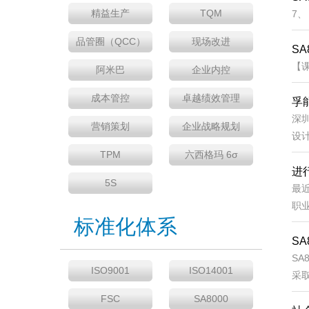
精益生产
TQM
7、
品管圈（QCC）
现场改进
S
【课
阿米巴
企业内控
成本管控
卓越绩效管理
孚
深
营销策划
企业战略规划
设
TPM
六西格玛 6σ
进
5S
最近
职业
标准化体系
S
S
ISO9001
ISO14001
采
FSC
SA8000