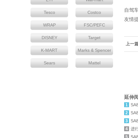
自驾
Tesco
Costco
友情
WRAP
FSC/PEFC
DISNEY
Target
上一
K-MART
Marks & Spencer
Sears
Mattel
延伸
1
SA
2
SA
3
SA
4
进
5
SA