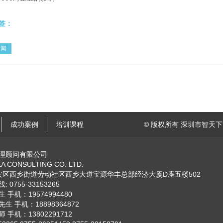
签：
新闻
成功案例
培训课程
© 版权所有 深圳市智天下管
理顾问有限公司
A CONSULTING CO. LTD.
宝安区西乡街道劳动社区西乡大道宝源华丰总部经济大厦D座五楼502
0755-33153265
手机：19574994480
 手机：18898364872
手机：13802291712