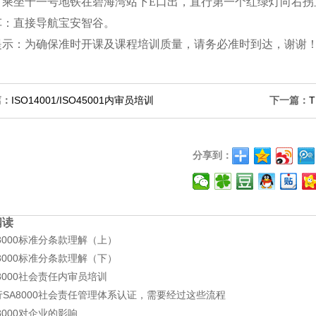
乘坐
十一
号地铁在
碧海湾
站下
E
口出，直行第
一个
红绿灯向右拐
车：直接导航
宝安智谷
。
提示：为确保准时开课及课程培训质量，请务必准时到达，谢谢
篇：
ISO14001/ISO45001内审员培训
下一篇：
分享到：
阅读
8000标准分条款理解（上）
8000标准分条款理解（下）
8000社会责任内审员培训
行SA8000社会责任管理体系认证，需要经过这些流程
8000对企业的影响