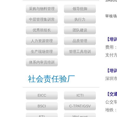
SA8
采购与物料管理
领导统御
审核场
中层管理集训营
执行力
优秀班组长
团队建设
【培
人力资源管理
品质管理
费用
生产现场管理
管理工具培训
支付
体系内审员培训
【培
社会责任验厂
深圳
【交
EICC
ICTI
公交
BSCI
C-TPAT/GSV
地铁
ETI
Wal-mart