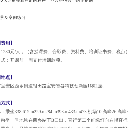
000认证审核和注册的程序，不合格报告与纠正措施
景及案例练习
训费用】
：
1280
元
/人，
（含授课费、合影费、资料费、培训证书费、税点
方式：开课前一周支付培训款项。
训地点】
市宝安区西乡街道银田路宝安智谷科技创新园
H栋1层
。
通方式】
车：乘坐
338.615.m259.m284.m393.m433.m473.机场10.
：乘坐一号地铁在西乡站下
B口出，直行第二个红绿灯向右拐
直行