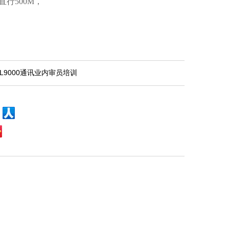
直行
500M
，
！
TL9000通讯业内审员培训