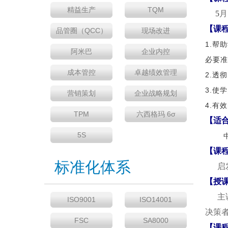
精益生产
TQM
5
月
【课
品管圈（QCC）
现场改进
1.帮
阿米巴
企业内控
必要准
成本管控
卓越绩效管理
2.透
3.使
营销策划
企业战略规划
4.有
TPM
六西格玛 6σ
【适
5S
【课
标准化体系
启
【授
主讲
ISO9001
ISO14001
决策
FSC
SA8000
【课