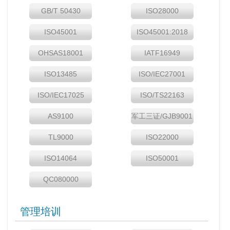
GB/T 50430
ISO28000
ISO45001
ISO45001:2018
OHSAS18001
IATF16949
ISO13485
ISO/IEC27001
ISO/IEC17025
ISO/TS22163
AS9100
军工三证/GJB9001
TL9000
ISO22000
ISO14064
ISO50001
QC080000
管理培训