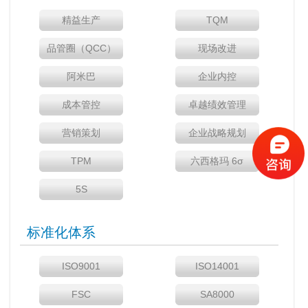
精益生产
TQM
品管圈（QCC）
现场改进
阿米巴
企业内控
成本管控
卓越绩效管理
营销策划
企业战略规划
TPM
六西格玛 6σ
5S
标准化体系
ISO9001
ISO14001
FSC
SA8000